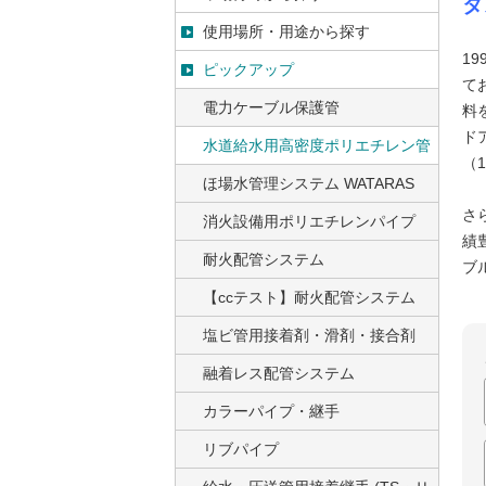
タ
使用場所・用途から探す
1
ピックアップ
て
電力ケーブル保護管
料
ド
水道給水用高密度ポリエチレン管
（
ほ場水管理システム WATARAS
さ
消火設備用ポリエチレンパイプ
績
耐火配管システム
ブ
【ccテスト】耐火配管システム
塩ビ管用接着剤・滑剤・接合剤
融着レス配管システム
カラーパイプ・継手
リブパイプ