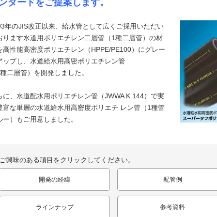
ンダードをご提案します。
993年のJIS改正以来、給水管として広くご採用いただい
おります水道用ポリエチレン二層管（1種二層管）の材
を高性能高密度ポリエチレン（HPPE/PE100）にグレー
アップし、水道給水用高密ポリエチレン管
1種二層管）を開発しました。
らに、水道配水用ポリエチレン管（JWWA K 144）で実
豊富な単層の水道給水用高密度ポリエチ レン管（1種管
ルー）もご用意しました。
ご興味のある項目をクリックしてください。
開発の経緯
配管例
ラインナップ
参考資料