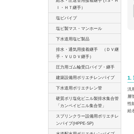
給水・圧送管用接着継手 (TS・Ｈ
Ｉ・ＨＴ継手）
塩ビパイプ
塩ビ製マス・マンホール
下水道用塩ビ製品
排水・通気用接着継手 （ＤＶ継
手・ＶＵＤＶ継手）
圧力用ゴム輪受口パイプ・継手
1
建築設備用ポリエチレンパイプ
下水道用ポリエチレン管
汎
層
硬質ポリ塩化ビニル製排水集合管
性
「カンペイビニル集合管」
給
スプリンクラー設備用ポリエチレ
ンパイプ(HPPE-SP)
水道配水用ポリエチレンパイプ