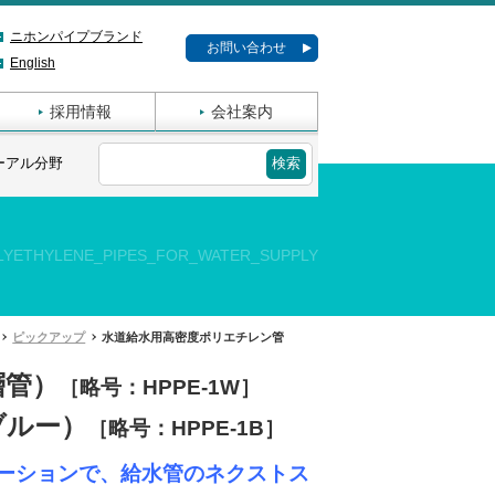
ニホンパイプブランド
お問い合わせ
English
採用情報
会社案内
ーアル分野
YETHYLENE_PIPES_FOR_WATER_SUPPLY
ピックアップ
水道給水用高密度ポリエチレン管
層管）
［略号：HPPE-1W］
ブルー）
［略号：
HPPE-1B］
コンビネーションで、給水管のネクストス