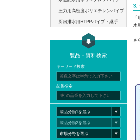
3
圧力用高密度ポリエチレンパイプ
「
厨房排水用HTPPパイプ・継手
水
さ
製品・資料検索
キーワード検索
品番検索