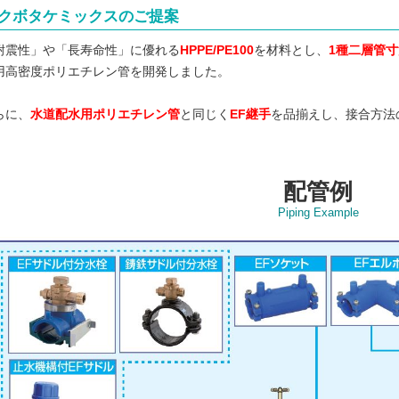
. クボタケミックスのご提案
耐震性」や「長寿命性」に優れる
HPPE/PE100
を材料とし、
1種二層管
用高密度ポリエチレン管を開発しました。
らに、
水道配水用ポリエチレン管
と同じく
EF継手
を品揃えし、接合方法
配管例
Piping Example