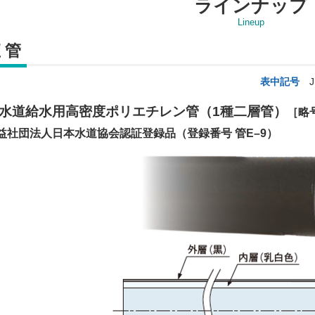
ラインナップ
Lineup
 管
表中記号
J
水道給水用高密度ポリエチレン管
（1種二層管）
［略号
益社団法人日本水道協会認証登録品（登録番号 管E–9）