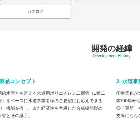
カタログ
開発の経緯
Development History
. 製品コンセプト
2. 水
用給水管とも言える水道用ポリエチレン二層管（1種二
①耐震化が
管）をベースに水道事業者様のご要望にお応えできる
➁100年
能・機能を有し、また経済性も考慮した合成樹脂製の
③「更新・
水管とその継手。
支障になら