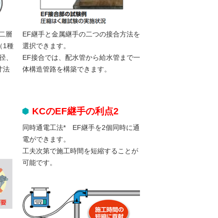
ン二層
EF継手と金属継手の二つの接合方法を
（1種
選択できます。
径、
EF接合では、配水管から給水管まで一
寸法
体構造管路を構築できます。
KCのEF継手の利点2
同時通電工法* EF継手を2個同時に通
電ができます。
工夫次第で施工時間を短縮することが
可能です。