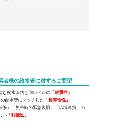
道事業者様の給水管に対するご要望
進む配水管路と同レベルの
「耐震性」
寿命の配水管にマッチした
「長寿命性」
補修」「災害時の緊急復旧」「広域連携」の
ない
「利便性」