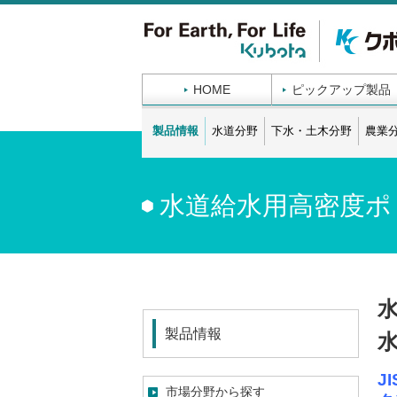
HOME
ピックアップ製品
製品情報
水道分野
下水・土木分野
農業
水道給水用高密度ポ
製品情報
J
市場分野から探す