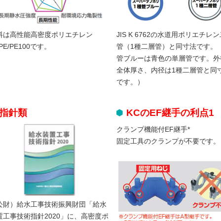
料は高性能高密度ポリエチレン
JIS K 6762の水道用ポリエチレ
PE/PE100です。
管（1種二層管）と同寸法です。
管ブルーは青色の単層管です。外
全体厚さ、内径は1種二層管と同
です。）
指針類
KCのEF継手の利点1
クランプ機能付EF継手*
固定工具のクランプが不要です。
公財）給水工事技術振興財団「給水
置工事技術指針2020」に、高密度ポ