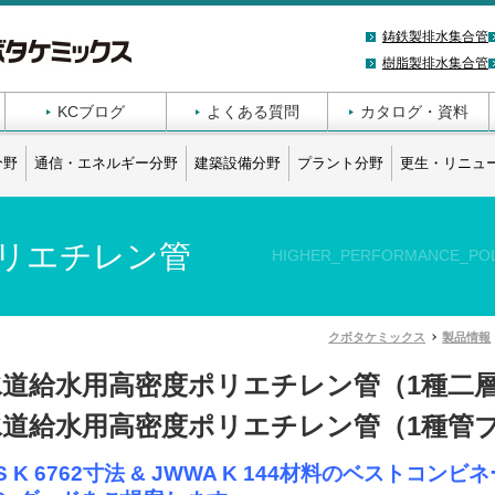
鋳鉄製排水集合管
樹脂製排水集合管
KCブログ
よくある質問
カタログ・資料
分野
通信・エネルギー分野
建築設備分野
プラント分野
更生・リニュ
リエチレン管
HIGHER_PERFORMANCE_POL
クボタケミックス
製品情報
水道給水用高密度ポリエチレン管（1種二
水道給水用高密度ポリエチレン管（1種管
IS K 6762寸法 & JWWA K 144材料のベスト