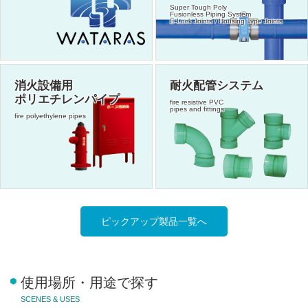
Super Tough Poly
Fusionless Piping System
E-Lock Joints / Housing Type Joints
消火設備用
耐火配管システム
ポリエチレンパイプ
fire resistive PVC
pipes and fittings
fire polyethylene pipes
ピックアップ製品一覧へ
使用場所・用途で探す
SCENES & USES