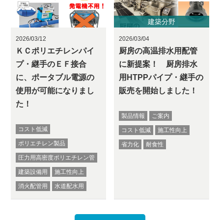
建築分野
2026/03/12
2026/03/04
ＫＣポリエチレンパイ
厨房の高温排水用配管
プ・継手のＥＦ接合
に新提案！ 厨房排水
に、ポータブル電源の
用HTPPパイプ・継手の
使用が可能になりまし
販売を開始しました！
た！
製品情報
ご案内
コスト低減
コスト低減
施工性向上
ポリエチレン製品
省力化
耐食性
圧力用高密度ポリエチレン管
建築設備用
施工性向上
消火配管用
水道配水用