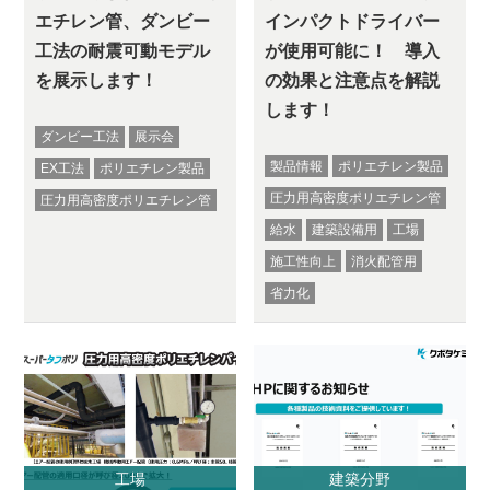
エチレン管、ダンビー
インパクトドライバー
工法の耐震可動モデル
が使用可能に！ 導入
を展示します！
の効果と注意点を解説
します！
ダンビー工法
展示会
製品情報
ポリエチレン製品
EX工法
ポリエチレン製品
圧力用高密度ポリエチレン管
圧力用高密度ポリエチレン管
給水
建築設備用
工場
施工性向上
消火配管用
省力化
工場
建築分野