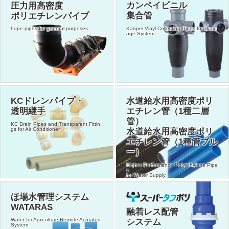
圧力用高密度
カンペイビニル
ポリエチレンパイプ
集合管
hdpe pipes for general purposes
Kanpei Vinyl Collection Pipes for Drain
age System
KCドレンパイプ・
水道給水用高密度ポリ
透明継手
エチレン管（1種二層
管）
KC Drain Pipes and Transparent Fittin
gs for Air Conditioner
水道給水用高密度ポリ
エチレン管（1種管ブル
ー）
Higher Performance Polyethylene Pipe
s
for Water Supply
ほ場水管理システム
WATARAS
融着レス配管
Water for Agriculture Remote Actuated
システム
System