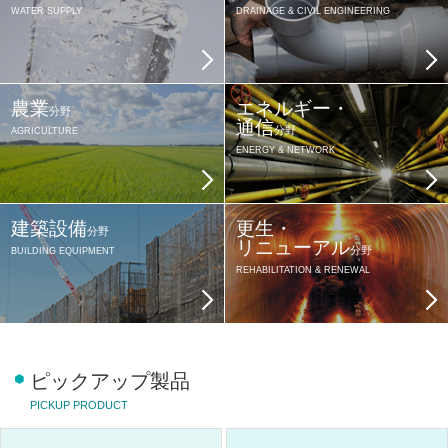
WATER SUPPLY
DRAINAGE & CIVIL ENGINEERING
農業
エネルギー・
分野
通信
分野
AGRICULTURE
ENERGY & NETWORK
建築設備
更生・
分野
リニューアル
分野
BUILDING EQUIPMENT
REHABILITATION & RENEWAL
ピックアップ製品
PICKUP PRODUCT