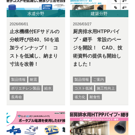
水道分野
建築分野
2026/06/01
2026/03/27
止水機構付EFサドルの
厨房排水用HTPPパイ
分岐呼び径40、50を追
プ・継手 常設のペー
加ラインナップ！ コ
ジを開設！ CAD、技
ストを低減し、納まり
術資料の提供も開始し
寸法を改善！
ました！
製品情報
耐震
製品情報
ご案内
ポリエチレン製品
給水
コスト低減
施工性向上
長寿命
省力化
耐食性