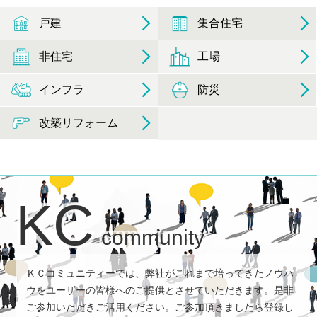
戸建
集合住宅
非住宅
工場
インフラ
防災
改築リフォーム
KC
community
ＫＣコミュニティーでは、弊社がこれまで培ってきたノウハ
ウをユーザーの皆様へのご提供とさせていただきます。是非
ご参加いただきご活用ください。ご参加頂きましたら登録し