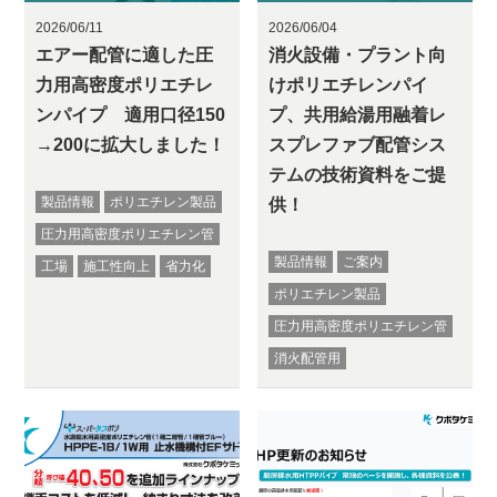
2026/06/11
2026/06/04
エアー配管に適した圧
消火設備・プラント向
力用高密度ポリエチレ
けポリエチレンパイ
ンパイプ 適用口径150
プ、共用給湯用融着レ
→200に拡大しました！
スプレファブ配管シス
テムの技術資料をご提
製品情報
ポリエチレン製品
供！
圧力用高密度ポリエチレン管
製品情報
ご案内
工場
施工性向上
省力化
ポリエチレン製品
圧力用高密度ポリエチレン管
消火配管用