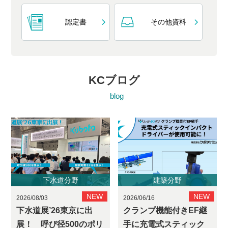
認定書
その他資料
KCブログ
blog
下水道分野
建築分野
2026/08/03
2026/06/16
下水道展’26東京に出
クランプ機能付きEF継
展！ 呼び径500のポリ
手に充電式スティック