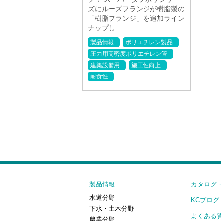
ズにルーズフランジが樹脂製の
「樹脂フランジ」を追加ライン
ナップし...
製品情報
ポリエチレン製品
圧力用高密度ポリエチレン管
建築設備用
施工性向上
耐食性
製品情報
カタログ
水道分野
KCブログ
下水・土木分野
よくある
農業分野