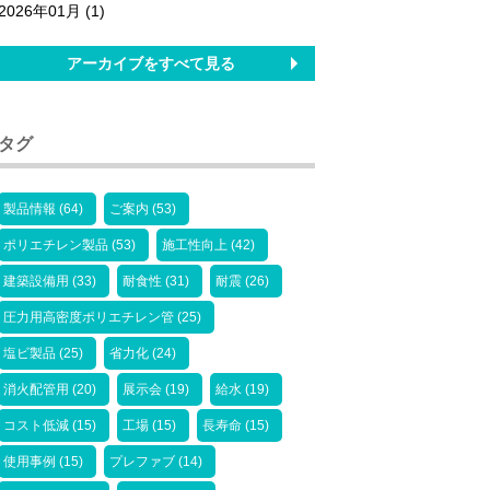
2026年01月 (1)
アーカイブをすべて見る
タグ
製品情報 (64)
ご案内 (53)
ポリエチレン製品 (53)
施工性向上 (42)
建築設備用 (33)
耐食性 (31)
耐震 (26)
圧力用高密度ポリエチレン管 (25)
塩ビ製品 (25)
省力化 (24)
消火配管用 (20)
展示会 (19)
給水 (19)
コスト低減 (15)
工場 (15)
長寿命 (15)
使用事例 (15)
プレファブ (14)