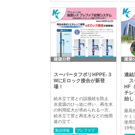
建築分野
建築
スーパータフポリHPPE-３
連結
WにEロック接合が新登
スー
場！
HF
チレ
給水立て管との誤接続を防止
始し
水資源のひっ迫に伴い、再生水
の利用拡大が求められる一方、
最高使
給水立て管と再生水などの他用
ケミッ
途の立て...
使用
19号
製品情報
プレファブ