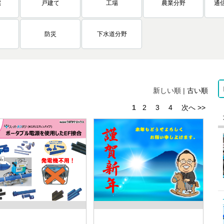
宅
戸建て
工場
農業分野
通
防災
下水道分野
新しい順 |
古い順
1
2
3
4
次へ >>