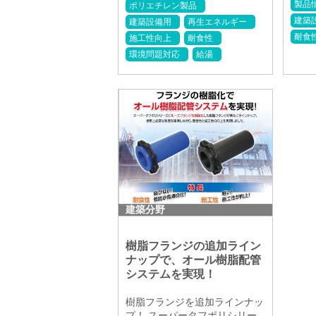
製品
ポリエチレン製品
建築
建築設備用
再生エネルギー
耐食
施工性向上
耐食性
環境問題対応
給湯
建築分野
樹脂フランジの追加ライン
ナップで、オール樹脂配管
システムを実現！
樹脂フランジを追加ラインナッ
プ！ スーパータフポリシリー