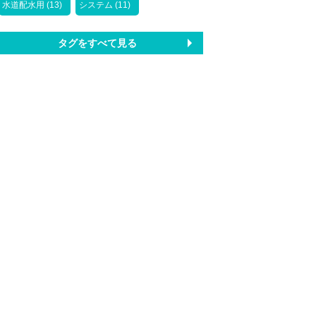
水道配水用 (13)
システム (11)
タグをすべて見る