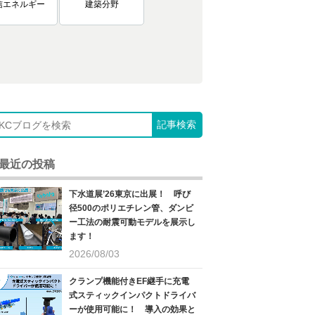
信エネルギー
建築分野
最近の投稿
下水道展’26東京に出展！ 呼び
径500のポリエチレン管、ダンビ
ー工法の耐震可動モデルを展示し
ます！
2026/08/03
クランプ機能付きEF継手に充電
式スティックインパクトドライバ
ーが使用可能に！ 導入の効果と