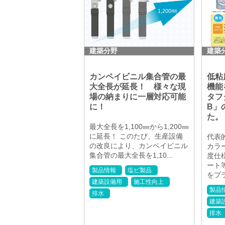
建築分野
建築
カンペイビニル集合管の最
低粘
大全長が延長！ 様々な現
機能
場の納まりに一層対応可能
タフ
に！
B」
た。
最大全長を1,100㎜から1,200㎜
に延長！ このたび、生産設備
代表
の改良により、カンペイビニル
カラ
集合管の最大全長を1,10...
度仕
ート
製品情報
塩ビ製品
をプラ
建築設備用
施工性向上
製品
排水
建築
排水