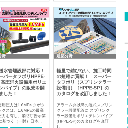
分野
建築分野
送水管埋設部に対応！
軽量で錆びない、施工時間
パータフポリHPPE-
の短縮に貢献！ スーパー
（高圧消火設備用ポリエ
タフポリ（スプリンクラー
ンパイプ）の販売を開
設備用）［HPPE-SP］の
ました！
カタログを改訂しました！
用圧力は1.6MPa クボタ
アラーム弁以降の湿式スプリン
クスは、1.6MPaの最高
クラー設備配管に スプリンク
圧力を有し、消防庁告示第
ラー設備用ポリエチレンパイプ
に基づく（一財）日本...
(HPPE-SP)のカタログを改訂
し...