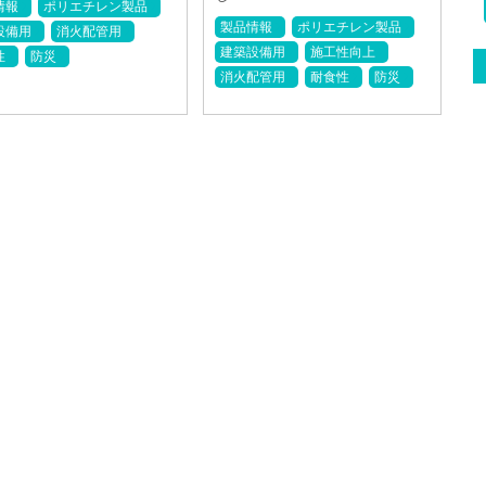
情報
ポリエチレン製品
製品情報
ポリエチレン製品
設備用
消火配管用
建築設備用
施工性向上
性
防災
消火配管用
耐食性
防災