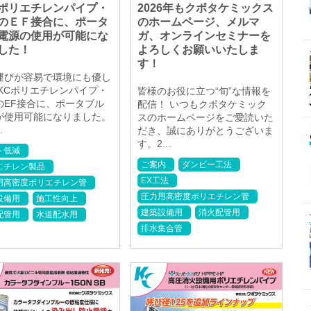
ポリエチレンパイプ・
2026年もクボタケミックス
のＥＦ接合に、ポータ
のホームページ、メルマ
電源の使用が可能にな
ガ、オンラインセミナーを
した！
よろしくお願いいたしま
す！
運びが容易で環境にも優し
 KCポリエチレンパイプ・
皆様のお役に立つ“旬”な情報を
のEF接合に、ポータブル
配信！ いつもクボタケミック
が使用可能になりました。
スのホームページをご愛読いた
.
だき、誠にありがとうございま
す。2...
ト低減
ご案内
ダンビー工法
エチレン製品
EX工法
用高密度ポリエチレン管
圧力用高密度ポリエチレン管
設備用
施工性向上
建築設備用
消火配管用
配管用
水道配水用
排水集合管