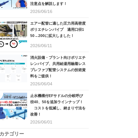
注意点を解説します！
2026/06/16
エアー配管に適した圧力用高密度
ポリエチレンパイプ 適用口径1
50→200に拡大しました！
2026/06/11
消火設備・プラント向けポリエチ
レンパイプ、共用給湯用融着レス
プレファブ配管システムの技術資
料をご提供！
2026/06/04
止水機構付EFサドルの分岐呼び
径40、50を追加ラインナップ！
コストを低減し、納まり寸法を
改善！
2026/06/01
カテゴリー