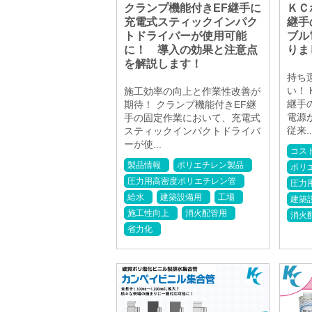
クランプ機能付きEF継手に
ＫＣ
充電式スティックインパク
継手
トドライバーが使用可能
ブル
に！ 導入の効果と注意点
りま
を解説します！
持ち
い！
施工効率の向上と作業性改善が
継手
期待！ クランプ機能付きEF継
電源
手の固定作業において、充電式
従来..
スティックインパクトドライバ
ーが使...
コス
製品情報
ポリエチレン製品
ポリ
圧力用高密度ポリエチレン管
圧力
給水
建築設備用
工場
建築
施工性向上
消火配管用
消火
省力化