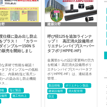
分野
建築分野
度仕様に染み出し防止
呼び径125を追加ラインナ
をプラス！ 「カラー
ップ！ 高圧消火設備用ポ
ダインブルー150N S
リエチレンパイプ(スーパー
の販売を開始しまし
タフポリHPPE-HF)
金属管からの設計変更時の労力
を軽減！ 高圧消火設備用ポリ
的な床材で性能を確認！
エチレンパイプ(スーパータフ
ータフダインブルーの低粘
ポリHPPE-HF）は、連結送水
様に、内装材(塩ビ長尺シ
管埋...
等)への染み出し防止機能
ス...
製品情報
ポリエチレン製品
情報
塩ビ製品
建築設備用
消火配管用
設備用
施工性向上
防災