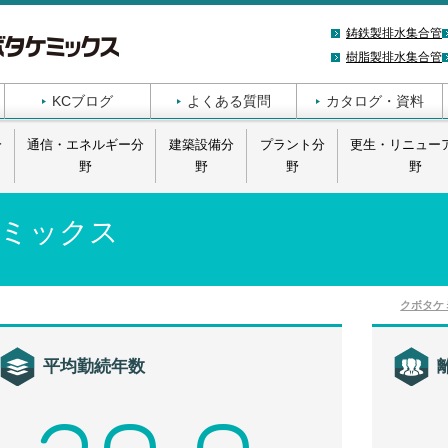
鋳鉄製排水集合管
樹脂製排水集合管
KCブログ
よくある質問
カタログ・資料
分
通信・エネルギー分
建築設備分
プラント分
更生・リニュー
野
野
野
野
ミックス
クボタケ
平均勤続年数