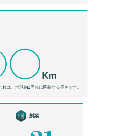
00
Km
これは、地球約2周分に匹敵する長さです。
創業