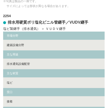
※写真は製品の一例です。
サイズによっては形状が異なる場合があります。
2254
排水用硬質ポリ塩化ビニル管継手／VUDV継手
塩ビ製継手（排水通気）
＞
ＶＵＤＶ継手
市場分野
建築設備分野
主な用途
排水通気設備配管
主な材質
塩ビ
受口
接着