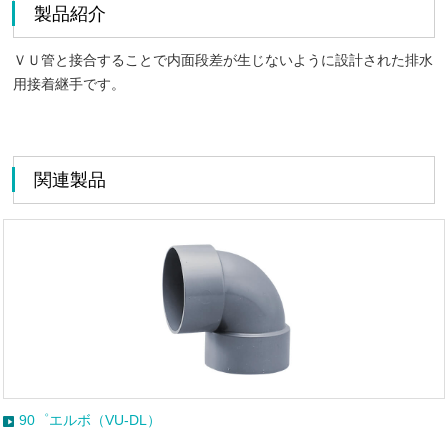
製品紹介
ＶＵ管と接合することで内面段差が生じないように設計された排水
用接着継手です。
関連製品
゜エルボ（VU-DL）
9