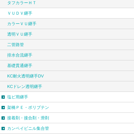
タフカラーＨＴ
ＶＵＤＶ継手
カラーＶＵ継手
透明ＶＵ継手
二管路管
排水合流継手
基礎貫通継手
KC耐火透明継手DV
KCドレン透明継手
塩ビ用継手
架橋ＰＥ・ポリブテン
接着剤・接合剤・滑剤
カンペイビニル集合管