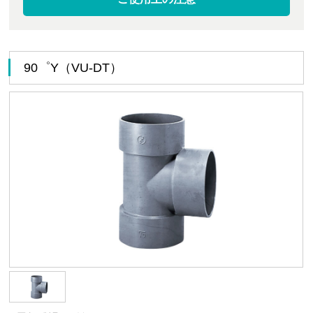
90゜Y（VU-DT）