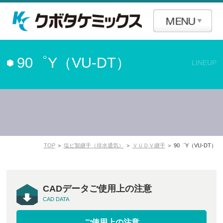
90゜Y（VU-DT）
LINEUP
TOP
＞
塩ビ製継手（排水通気）
＞
ＶＵＤＶ継手
＞ 90゜Y（VU-DT）
CADデータご使用上の注意
CAD DATA
ご使用上の注意