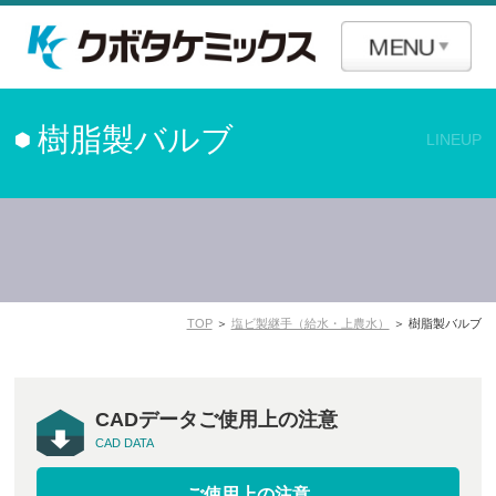
樹脂製バルブ
LINEUP
TOP
＞
塩ビ製継手（給水・上農水）
＞ 樹脂製バルブ
CADデータご使用上の注意
CAD DATA
ご使用上の注意