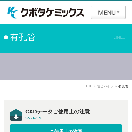
有孔管
LINEUP
TOP
＞
塩ビパイプ
＞ 有孔管
CADデータご使用上の注意
CAD DATA
ご使用上の注意