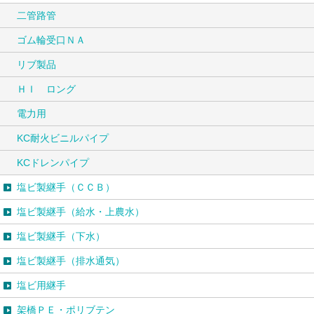
二管路管
ゴム輪受口ＮＡ
リブ製品
ＨＩ ロング
電力用
KC耐火ビニルパイプ
KCドレンパイプ
塩ビ製継手（ＣＣＢ）
塩ビ製継手（給水・上農水）
塩ビ製継手（下水）
塩ビ製継手（排水通気）
塩ビ用継手
架橋ＰＥ・ポリブテン