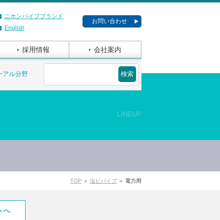
ニホンパイプブランド
お問い合わせ
English
採用情報
会社案内
ーアル分野
LINEUP
TOP
＞
塩ビパイプ
＞ 電力用
トへ
ご使用上の注意