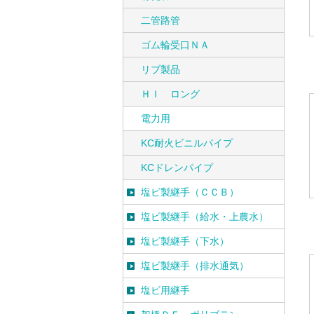
二管路管
ゴム輪受口ＮＡ
リブ製品
ＨＩ ロング
電力用
KC耐火ビニルパイプ
KCドレンパイプ
塩ビ製継手（ＣＣＢ）
塩ビ製継手（給水・上農水）
塩ビ製継手（下水）
塩ビ製継手（排水通気）
塩ビ用継手