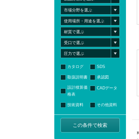
カタログ
SDS
取扱説明書
承認図
設計積算価
CADデータ
格表
技術資料
その他資料