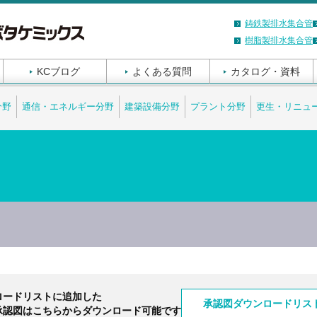
鋳鉄製排水集合管
樹脂製排水集合管
KCブログ
よくある質問
カタログ・資料
分野
通信・エネルギー分野
建築設備分野
プラント分野
更生・リニュ
ロードリストに追加した
CADデータご使用上の注意
承認図ダウンロードリス
承認図はこちらからダウンロード可能です
CAD DATA