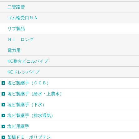
二管路管
ゴム輪受口ＮＡ
リブ製品
ＨＩ ロング
電力用
KC耐火ビニルパイプ
KCドレンパイプ
塩ビ製継手（ＣＣＢ）
塩ビ製継手（給水・上農水）
塩ビ製継手（下水）
塩ビ製継手（排水通気）
塩ビ用継手
架橋ＰＥ・ポリブテン