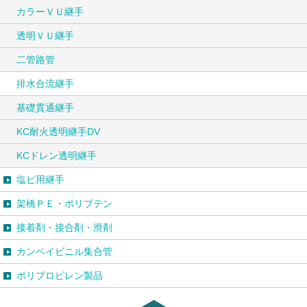
カラーＶＵ継手
透明ＶＵ継手
二管路管
排水合流継手
基礎貫通継手
KC耐火透明継手DV
KCドレン透明継手
塩ビ用継手
架橋ＰＥ・ポリブテン
接着剤・接合剤・滑剤
カンペイビニル集合管
ポリプロピレン製品