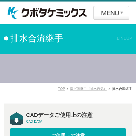
排水合流継手
LINEUP
TOP
＞
塩ビ製継手（排水通気）
＞ 排水合流継手
CADデータご使用上の注意
CAD DATA
ご使用上の注意