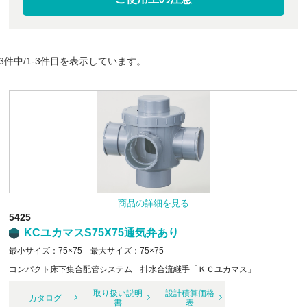
3件中/1-3件目を表示しています。
商品の詳細を見る
5425
KCユカマスS75X75通気弁あり
最小サイズ：75×75 最大サイズ：75×75
コンパクト床下集合配管システム 排水合流継手「ＫＣユカマス」
取り扱い説明
設計積算価格
カタログ
書
表