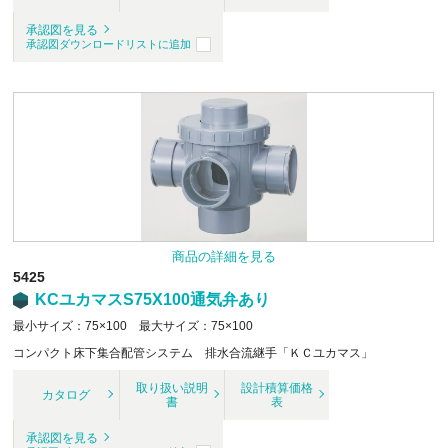
承認図を見る
承認図ダウンロードリストに追加
商品の詳細を見る
5425
KCユカマスS75X100通気弁あり
最小サイズ：75×100 最大サイズ：75×100
コンパクト床下集合配管システム 排水合流継手「ＫＣユカマス」
取り扱い説明
設計積算価格
カタログ
書
表
承認図を見る