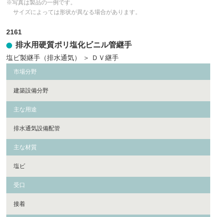
※写真は製品の一例です。
サイズによっては形状が異なる場合があります。
2161
排水用硬質ポリ塩化ビニル管継手
塩ビ製継手（排水通気）
＞
ＤＶ継手
市場分野
建築設備分野
主な用途
排水通気設備配管
主な材質
塩ビ
受口
接着