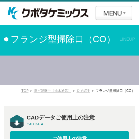
フランジ型掃除口（CO）
LINEUP
TOP
＞
塩ビ製継手（排水通気）
＞
ＤＶ継手
＞ フランジ型掃除口（CO）
CADデータご使用上の注意
CAD DATA
ご使用上の注意