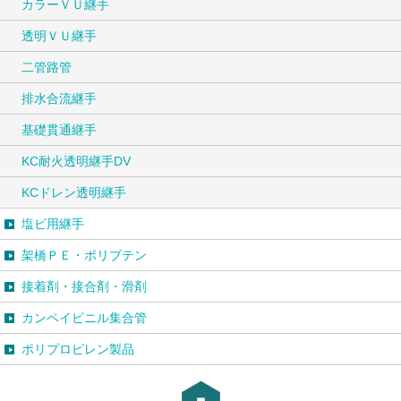
カラーＶＵ継手
透明ＶＵ継手
二管路管
排水合流継手
基礎貫通継手
KC耐火透明継手DV
KCドレン透明継手
塩ビ用継手
架橋ＰＥ・ポリブテン
接着剤・接合剤・滑剤
カンペイビニル集合管
ポリプロピレン製品