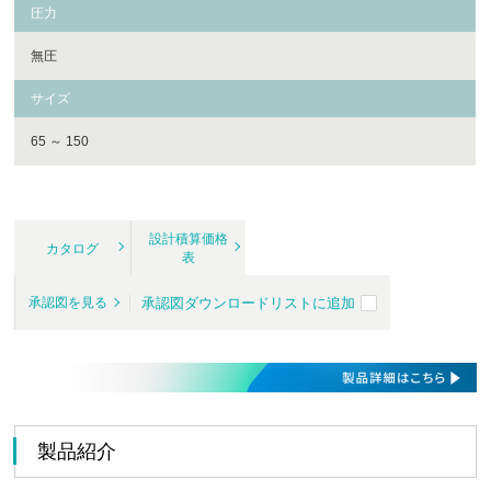
圧力
無圧
サイズ
65 ～ 150
設計積算価格
カタログ
表
承認図ダウンロードリストに追加
承認図を見る
製品紹介