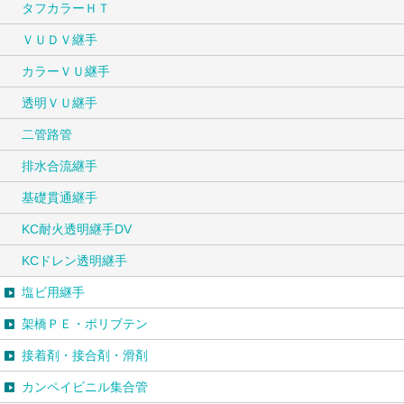
タフカラーＨＴ
ＶＵＤＶ継手
カラーＶＵ継手
透明ＶＵ継手
二管路管
排水合流継手
基礎貫通継手
KC耐火透明継手DV
KCドレン透明継手
塩ビ用継手
架橋ＰＥ・ポリブテン
接着剤・接合剤・滑剤
カンペイビニル集合管