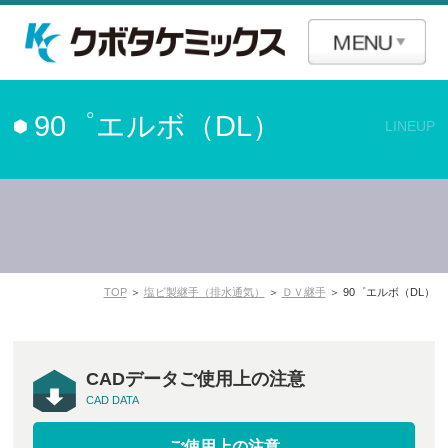
90゜エルボ（DL）
LINEUP
TOP
＞
塩ビ製継手（排水通気）
＞
ＤＶ継手
＞ 90゜エルボ（DL）
CADデータご使用上の注意
CAD DATA
ご使用上の注意