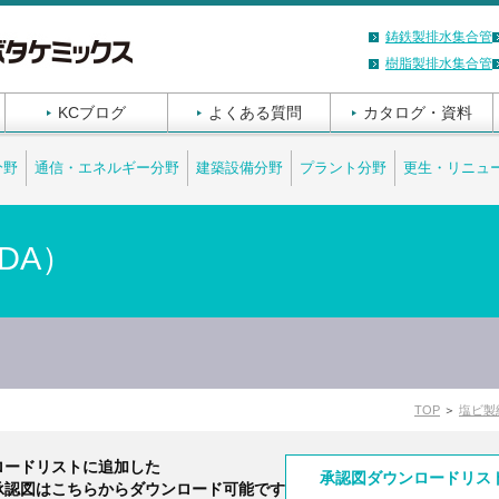
鋳鉄製排水集合管
樹脂製排水集合管
KCブログ
よくある質問
カタログ・資料
分野
通信・エネルギー分野
建築設備分野
プラント分野
更生・リニュ
DA）
TOP
＞
塩ビ製
ロードリストに追加した
CADデータご使用上の注意
承認図ダウンロードリス
承認図はこちらからダウンロード可能です
CAD DATA