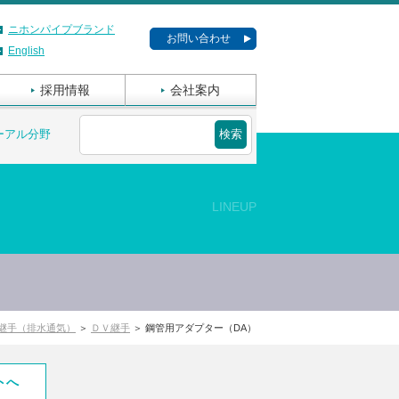
ニホンパイプブランド
お問い合わせ
English
採用情報
会社案内
ーアル分野
LINEUP
継手（排水通気）
＞
ＤＶ継手
＞ 鋼管用アダプター（DA）
トへ
ご使用上の注意