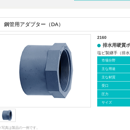
鋼管用アダプター（DA）
2160
排水用硬質
塩ビ製継手（排
市場分野
主な用途
主な材質
受口
圧力
サイズ
※写真は製品の一例です。