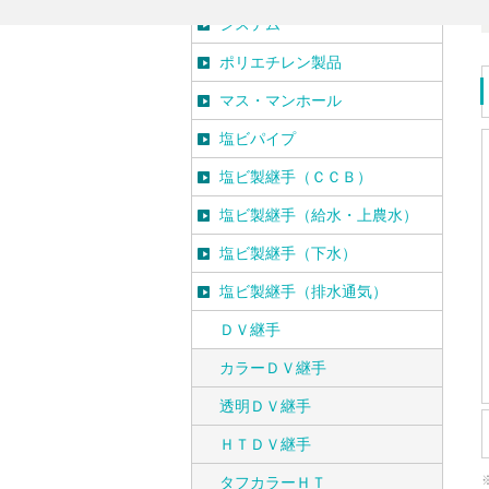
システム
ポリエチレン製品
マス・マンホール
塩ビパイプ
塩ビ製継手（ＣＣＢ）
塩ビ製継手（給水・上農水）
塩ビ製継手（下水）
塩ビ製継手（排水通気）
ＤＶ継手
カラーＤＶ継手
透明ＤＶ継手
ＨＴＤＶ継手
タフカラーＨＴ