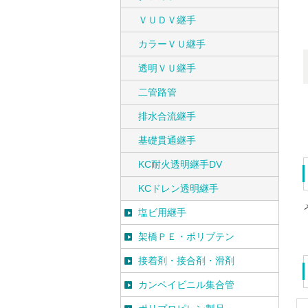
ＶＵＤＶ継手
カラーＶＵ継手
透明ＶＵ継手
二管路管
排水合流継手
基礎貫通継手
KC耐火透明継手DV
KCドレン透明継手
塩ビ用継手
架橋ＰＥ・ポリブテン
接着剤・接合剤・滑剤
カンペイビニル集合管