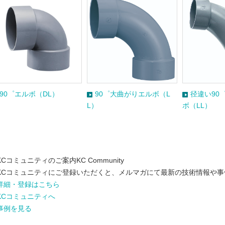
90゜エルボ（DL）
90゜大曲がりエルボ（L
径違い90
L）
ボ（LL）
KCコミュニティのご案内
KC Community
KCコミュニティにご登録いただくと、メルマガにて最新の技術情報や
詳細・登録はこちら
KCコミュニティへ
事例を見る