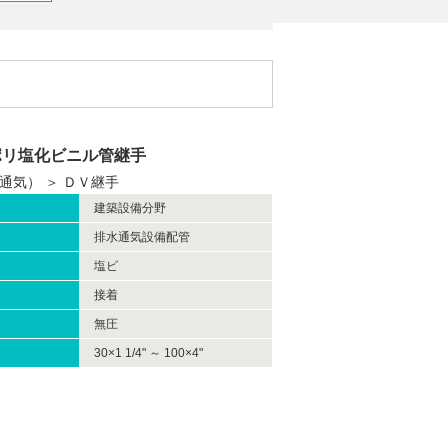
ポリ塩化ビニル管継手
水通気）
＞
ＤＶ継手
建築設備分野
排水通気設備配管
塩ビ
接着
無圧
30×1 1/4" ～ 100×4"