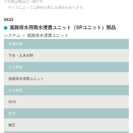
※写真は製品の一例です。
サイズによっては形状が異なる場合があります。
5632
道路排水用雨水浸透ユニット（SPユニット）部品
システム
＞
道路排水浸透ユニット
市場分野
下水・土木分野
主な用途
道路排水浸透ユニット
主な材質
SUS
圧力
無圧