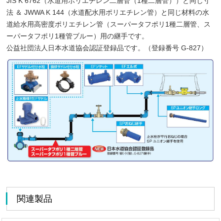
JIS K 6762（水道用ポリエチレン二層管（1種二層管））と同じ寸
法 ＆ JWWA K 144（水道配水用ポリエチレン管）と同じ材料の水
道給水用高密度ポリエチレン管（スーパータフポリ1種二層管、ス
ーパータフポリ1種管ブルー）用の継手です。
公益社団法人日本水道協会認証登録品です。（登録番号 G-827）
関連製品