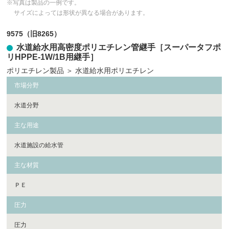
※写真は製品の一例です。
サイズによっては形状が異なる場合があります。
9575（旧8265）
水道給水用高密度ポリエチレン管継手［スーパータフポ
リHPPE-1W/1B用継手］
ポリエチレン製品
＞
水道給水用ポリエチレン
市場分野
水道分野
主な用途
水道施設の給水管
主な材質
ＰＥ
圧力
圧力