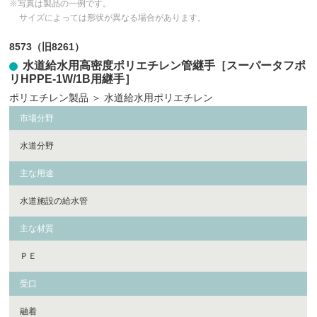
※写真は製品の一例です。
サイズによっては形状が異なる場合があります。
8573（旧8261）
水道給水用高密度ポリエチレン管継手［スーパータフポ
リHPPE-1W/1B用継手］
ポリエチレン製品
＞
水道給水用ポリエチレン
市場分野
水道分野
主な用途
水道施設の給水管
主な材質
ＰＥ
受口
融着