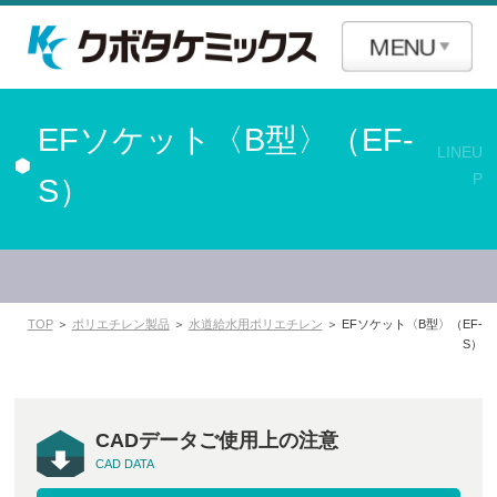
EFソケット〈B型〉（EF-
LINEU
P
S）
TOP
＞
ポリエチレン製品
＞
水道給水用ポリエチレン
＞ EFソケット〈B型〉（EF-
S）
CADデータご使用上の注意
CAD DATA