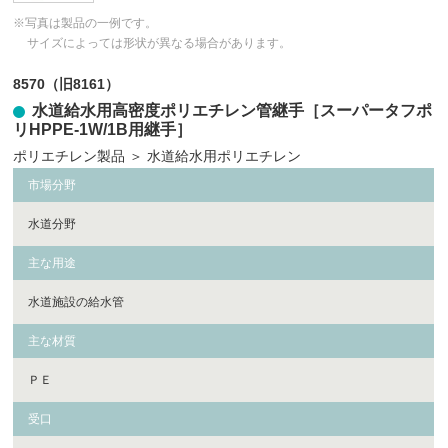
※写真は製品の一例です。
サイズによっては形状が異なる場合があります。
8570（旧8161）
水道給水用高密度ポリエチレン管継手［スーパータフポ
リHPPE-1W/1B用継手］
ポリエチレン製品
＞
水道給水用ポリエチレン
市場分野
水道分野
主な用途
水道施設の給水管
主な材質
ＰＥ
受口