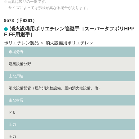
※写真は製品の一例です。
サイズによっては形状が異なる場合があります。
9573（旧8261）
消火設備用ポリエチレン管継手［スーパータフポリHPP
E-FF用継手］
ポリエチレン製品
＞
消火設備用ポリエチレン
市場分野
建築設備分野
主な用途
消火設備配管（屋外消火栓設備、屋内消火栓設備、他）
主な材質
ＰＥ
圧力
圧力