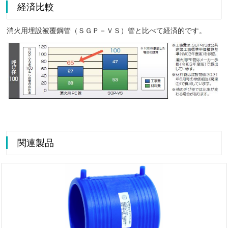
経済比較
消火用埋設被覆鋼管（ＳＧＰ－ＶＳ）管と比べて経済的です。
関連製品