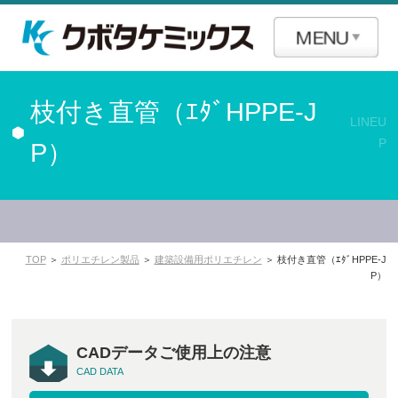
枝付き直管（ｴﾀﾞHPPE-J
LINEU
P
P）
TOP
＞
ポリエチレン製品
＞
建築設備用ポリエチレン
＞ 枝付き直管（ｴﾀﾞHPPE-J
P）
CADデータご使用上の注意
CAD DATA