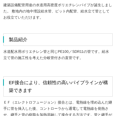
建築設備配管用途の水道用高密度ポリエチレンパイプが誕生しまし
た。 敷地内の地中埋設給水管、ピット内配管、給水立て管として
お役立ていただけます。
製品紹介
水道配水用ポリエチレン管と同じPE100／SDR11の管です。給水
立て管の施工性を考えた分岐管付きの直管です。
EF接合により、信頼性の高いパイプラインが構
築できます
ＥＦ（エレクトロフュージョン）接合とは、電熱線を埋め込んだ継
手に管を挿入した後、コントローラから通電して電熱線を発熱さ
せ、継手と管の樹脂を加熱溶融して接合する方法です。管と継手が