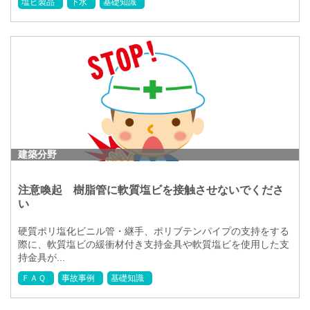
塩ビ製品
下水
基礎知識
建築分野
注意喚起 樹脂管に軟質塩ビを接触させないでくださ
い
硬質ポリ塩化ビニル管・継手、ポリブテンパイプの支持をする
際に、軟質塩ビの緩衝材付き支持金具や軟質塩ビを使用した支
持金具が...
ＦＡＱ
事故事例
基礎知識