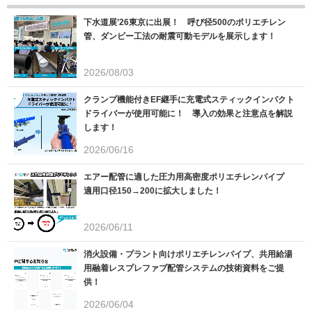
下水道展’26東京に出展！ 呼び径500のポリエチレン
管、ダンビー工法の耐震可動モデルを展示します！
2026/08/03
クランプ機能付きEF継手に充電式スティックインパクト
ドライバーが使用可能に！ 導入の効果と注意点を解説
します！
2026/06/16
エアー配管に適した圧力用高密度ポリエチレンパイプ
適用口径150→200に拡大しました！
2026/06/11
消火設備・プラント向けポリエチレンパイプ、共用給湯
用融着レスプレファブ配管システムの技術資料をご提
供！
2026/06/04