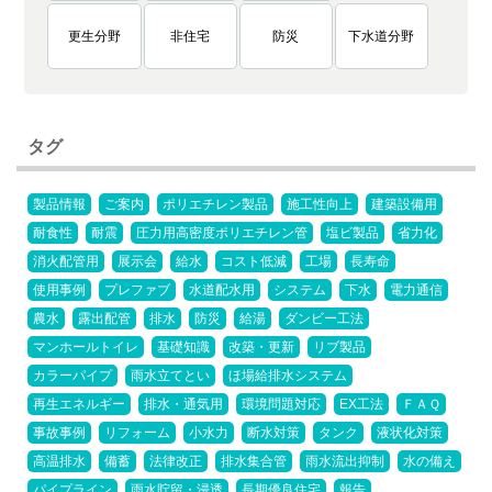
更生分野
非住宅
防災
下水道分野
タグ
製品情報
ご案内
ポリエチレン製品
施工性向上
建築設備用
耐食性
耐震
圧力用高密度ポリエチレン管
塩ビ製品
省力化
消火配管用
展示会
給水
コスト低減
工場
長寿命
使用事例
プレファブ
水道配水用
システム
下水
電力通信
農水
露出配管
排水
防災
給湯
ダンビー工法
マンホールトイレ
基礎知識
改築・更新
リブ製品
カラーパイプ
雨水立てとい
ほ場給排水システム
再生エネルギー
排水・通気用
環境問題対応
EX工法
ＦＡＱ
事故事例
リフォーム
小水力
断水対策
タンク
液状化対策
高温排水
備蓄
法律改正
排水集合管
雨水流出抑制
水の備え
パイプライン
雨水貯留・浸透
長期優良住宅
報告