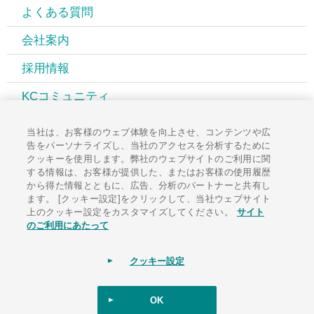
よくある質問
会社案内
採用情報
KCコミュニティ
広報誌PAL
当社は、お客様のウェブ体験を向上させ、コンテンツや広
告をパーソナライズし、当社のアクセスを分析するために
お知らせ一覧
クッキーを使用します。弊社のウェブサイトのご利用に関
する情報は、お客様が提供した、またはお客様の使用履歴
お問い合わせ
から得た情報とともに、広告、分析のパートナーと共有し
ます。 [クッキー設定]をクリックして、当社ウェブサイト
上のクッキー設定をカスタマイズしてください。
サイト
のご利用にあたって
サイトポリシー
ソーシャルメディアポリシー
個人情報保護方針
クッキー設定
サイトマップ
OK
Copyright Kubota ChemiX Co., Ltd. All Rights Reserved.