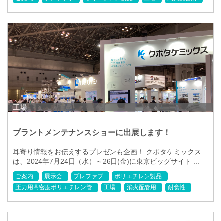
工場
プラントメンテナンスショーに出展します！
耳寄り情報をお伝えするプレゼンも企画！ クボタケミックス
は、2024年7月24日（水）～26日(金)に東京ビッグサイト ...
ご案内
展示会
プレファブ
ポリエチレン製品
圧力用高密度ポリエチレン管
工場
消火配管用
耐食性