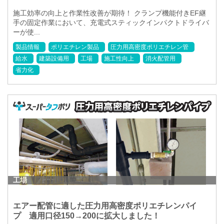
施工効率の向上と作業性改善が期待！ クランプ機能付きEF継
手の固定作業において、充電式スティックインパクトドライバ
ーが使...
製品情報
ポリエチレン製品
圧力用高密度ポリエチレン管
給水
建築設備用
工場
施工性向上
消火配管用
省力化
工場
エアー配管に適した圧力用高密度ポリエチレンパイ
プ 適用口径150→200に拡大しました！