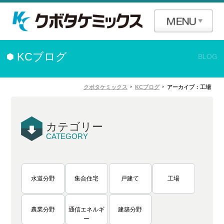
KCブログ
BLOG
クボタケミックス
KCブログ
アーカイブ：工場
カテゴリー
CATEGORY
水道分野
集合住宅
戸建て
工場
農業分野
通信エネルギ
建築分野
ー