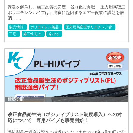
課題を解消し、施工品質の安定・省力化に貢献！ 圧力用高密度
ポリエチレンパイプは、腐食に起因するエアー配管の課題を解
消し、...
製品情報
ポリエチレン製品
圧力用高密度ポリエチレン管
工場
施工性向上
省力化
建築分野
改正食品衛生法（ポジティブリスト制度導入）への対
応について 専用パイプも販売開始！
弊社製品の適合状況をご確認いただけます 2018年6月13日に公