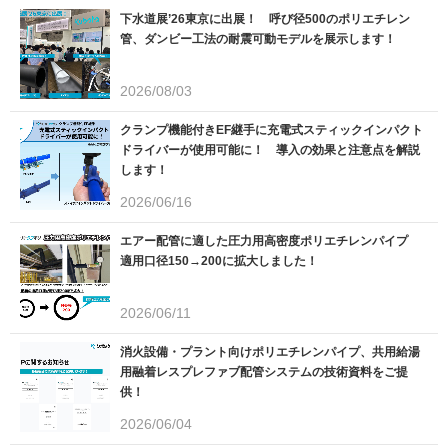
下水道展’26東京に出展！ 呼び径500のポリエチレン
管、ダンビー工法の耐震可動モデルを展示します！
2026/08/03
クランプ機能付きEF継手に充電式スティックインパクト
ドライバーが使用可能に！ 導入の効果と注意点を解説
します！
2026/06/16
エアー配管に適した圧力用高密度ポリエチレンパイプ
適用口径150→200に拡大しました！
2026/06/11
消火設備・プラント向けポリエチレンパイプ、共用給湯
用融着レスプレファブ配管システムの技術資料をご提
供！
2026/06/04