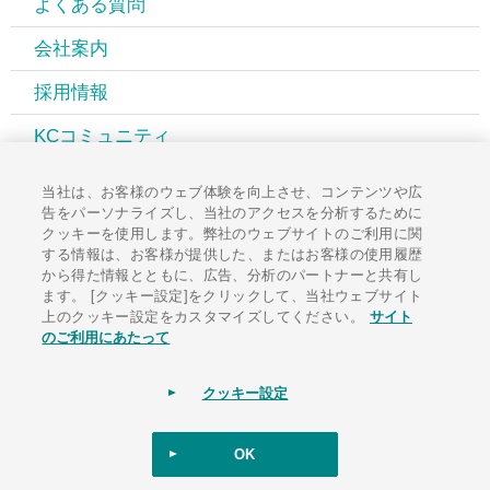
よくある質問
会社案内
採用情報
KCコミュニティ
広報誌PAL
当社は、お客様のウェブ体験を向上させ、コンテンツや広
告をパーソナライズし、当社のアクセスを分析するために
お知らせ一覧
クッキーを使用します。弊社のウェブサイトのご利用に関
する情報は、お客様が提供した、またはお客様の使用履歴
お問い合わせ
から得た情報とともに、広告、分析のパートナーと共有し
ます。 [クッキー設定]をクリックして、当社ウェブサイト
上のクッキー設定をカスタマイズしてください。
サイト
のご利用にあたって
サイトポリシー
ソーシャルメディアポリシー
個人情報保護方針
クッキー設定
サイトマップ
OK
Copyright Kubota ChemiX Co., Ltd. All Rights Reserved.