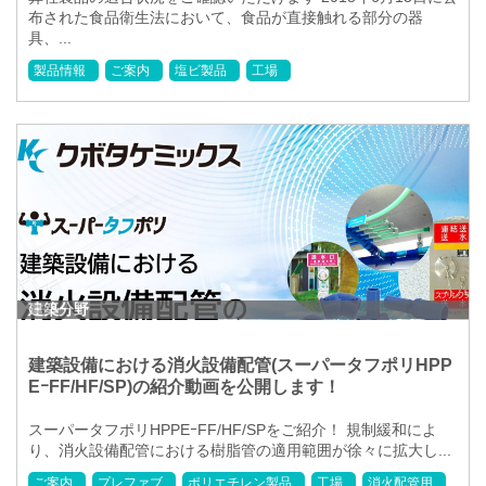
布された食品衛生法において、食品が直接触れる部分の器
具、...
製品情報
ご案内
塩ビ製品
工場
建築分野
建築設備における消火設備配管(スーパータフポリHPP
EｰFF/HF/SP)の紹介動画を公開します！
スーパータフポリHPPEｰFF/HF/SPをご紹介！ 規制緩和によ
り、消火設備配管における樹脂管の適用範囲が徐々に拡大し...
ご案内
プレファブ
ポリエチレン製品
工場
消火配管用