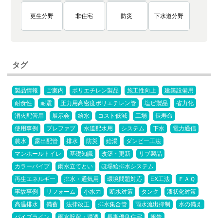
更生分野
非住宅
防災
下水道分野
タグ
製品情報
ご案内
ポリエチレン製品
施工性向上
建築設備用
耐食性
耐震
圧力用高密度ポリエチレン管
塩ビ製品
省力化
消火配管用
展示会
給水
コスト低減
工場
長寿命
使用事例
プレファブ
水道配水用
システム
下水
電力通信
農水
露出配管
排水
防災
給湯
ダンビー工法
マンホールトイレ
基礎知識
改築・更新
リブ製品
カラーパイプ
雨水立てとい
ほ場給排水システム
再生エネルギー
排水・通気用
環境問題対応
EX工法
ＦＡＱ
事故事例
リフォーム
小水力
断水対策
タンク
液状化対策
高温排水
備蓄
法律改正
排水集合管
雨水流出抑制
水の備え
パイプライン
雨水貯留・浸透
長期優良住宅
報告