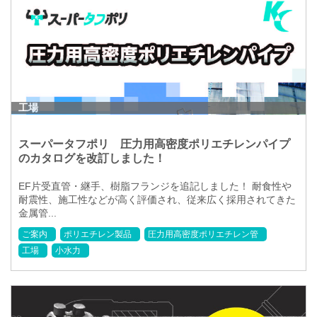
工場
スーパータフポリ 圧力用高密度ポリエチレンパイプ
のカタログを改訂しました！
EF片受直管・継手、樹脂フランジを追記しました！ 耐食性や
耐震性、施工性などが高く評価され、従来広く採用されてきた
金属管...
ご案内
ポリエチレン製品
圧力用高密度ポリエチレン管
工場
小水力