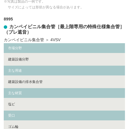
※写真は製品の一例です。
サイズによっては形状が異なる場合があります。
8995
カンペイビニル集合管［最上階専用の特殊仕様集合管］
（プレ遮音）
カンペイビニル集合管
＞
4VSV
市場分野
建築設備分野
主な用途
建築設備の排水集合管
主な材質
塩ビ
受口
ゴム輪