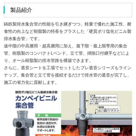
製品紹介
鋳鉄製排水集合管の性能を引き継ぎつつ、軽量で優れた施工性、耐
食性の向上など樹脂製の特長をプラスした「硬質ポリ塩化ビニル製
排水集合管」です。
途中階の中高層用・超高層用に加え、最下階・最上階専用の集合
管、樹脂製のコンパクトLベンド、立て管、掃除口付継手などによ
り、オール樹脂製の排水管路を構築できます。
さらに、遮音シートを工場でセットしたプレ遮音シリーズもライン
ナップ。集合管と立て管を接続するだけで排水管の遮音が完了し、
施工の省力化に貢献します。