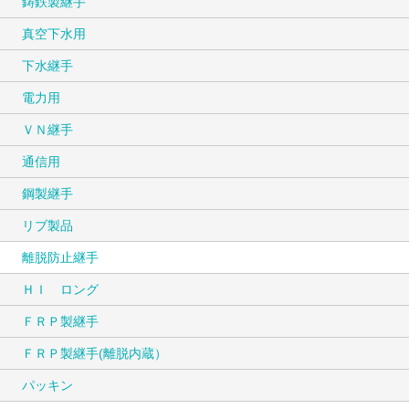
鋳鉄製継手
真空下水用
下水継手
電力用
ＶＮ継手
通信用
鋼製継手
リブ製品
離脱防止継手
ＨＩ ロング
ＦＲＰ製継手
ＦＲＰ製継手(離脱内蔵）
パッキン