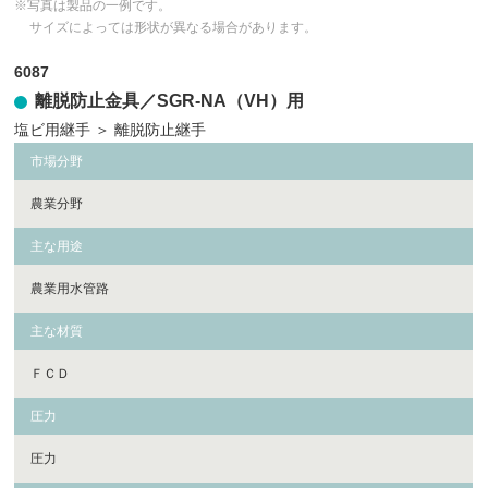
※写真は製品の一例です。
サイズによっては形状が異なる場合があります。
6087
離脱防止金具／SGR-NA（VH）用
塩ビ用継手
＞
離脱防止継手
市場分野
農業分野
主な用途
農業用水管路
主な材質
ＦＣＤ
圧力
圧力