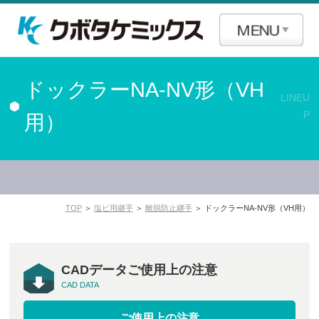
ドックラーNA-NV形（VH
LINEU
P
用）
TOP
＞
塩ビ用継手
＞
離脱防止継手
＞ ドックラーNA-NV形（VH用）
CADデータご使用上の注意
CAD DATA
ご使用上の注意