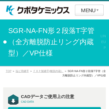
SGR-NA-FN形２段落T字管
LIN
（全方離脱防止リング内蔵
EU
P
型）／VP仕様
TOP
＞
塩ビ用継手
＞
ＦＲＰ製継手(離脱内蔵）
＞ SGR-NA-FN形２段落T字管（全
方離脱防止リング内蔵型）／VP仕様
CADデータご使用上の注意
CAD DATA