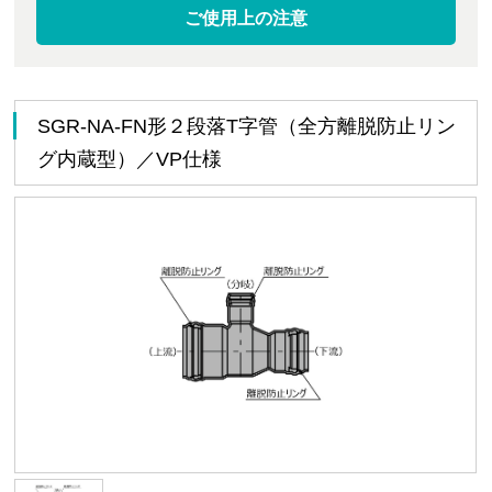
ご使用上の注意
SGR-NA-FN形２段落T字管（全方離脱防止リン
グ内蔵型）／VP仕様