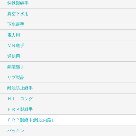
鋳鉄製継手
真空下水用
下水継手
電力用
ＶＮ継手
通信用
鋼製継手
リブ製品
離脱防止継手
ＨＩ ロング
ＦＲＰ製継手
ＦＲＰ製継手(離脱内蔵）
パッキン