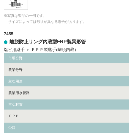
※写真は製品の一例です。
サイズによっては形状が異なる場合があります。
7455
離脱防止リング内蔵型FRP製異形管
塩ビ用継手
＞
ＦＲＰ製継手(離脱内蔵）
市場分野
農業分野
主な用途
農業用水管路
主な材質
ＦＲＰ
受口