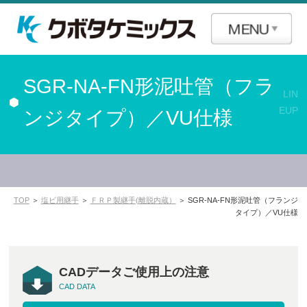
SGR-NA-FN形泥吐管（フラ
LIN
EUP
ンジタイプ）／VU仕様
TOP
＞
塩ビ用継手
＞
ＦＲＰ製継手(離脱内蔵）
＞ SGR-NA-FN形泥吐管（フランジ
タイプ）／VU仕様
CADデータご使用上の注意
CAD DATA