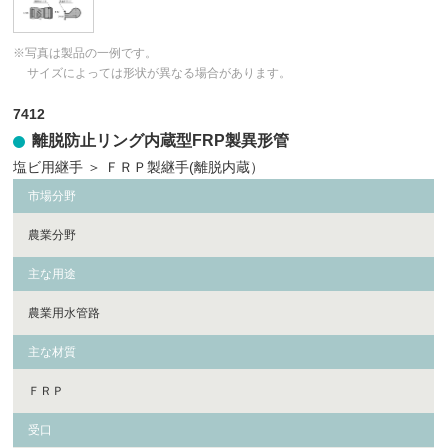
※写真は製品の一例です。
サイズによっては形状が異なる場合があります。
7412
離脱防止リング内蔵型FRP製異形管
塩ビ用継手
＞
ＦＲＰ製継手(離脱内蔵）
市場分野
農業分野
主な用途
農業用水管路
主な材質
ＦＲＰ
受口