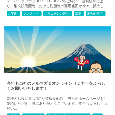
スーパータフポリHPPEｰFF/HF/SPをご紹介！ 規制緩和によ
り、消火設備配管における樹脂管の適用範囲が徐々に拡大し...
ご案内
プレファブ
ポリエチレン製品
工場
消火配管用
今年も当社のメルマガ＆オンラインセミナーをよろし
くお願いいたします！
皆様のお役に立つ“旬”な情報を配信！ 当社のホームページをご
愛読いただき、誠にありがとうございます。本年もよろしくお
願い...