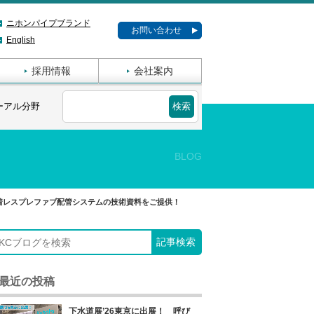
ニホンパイプブランド
お問い合わせ
English
採用情報
会社案内
ーアル分野
BLOG
着レスプレファブ配管システムの技術資料をご提供！
最近の投稿
下水道展’26東京に出展！ 呼び