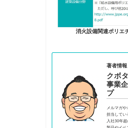
消火設備関連ポリエ
著者情報
クボ
事業
プ
メルマガや
担当してい
入社30年
製品やイベ