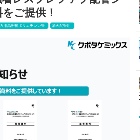
料をご提供！
力用高密度ポリエチレン管
消火配管用