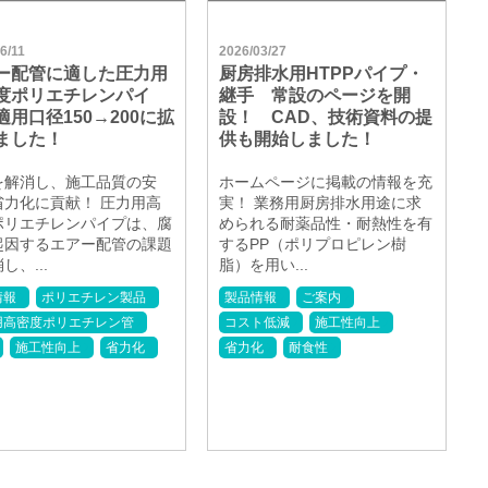
6/11
2026/03/27
ー配管に適した圧力用
厨房排水用HTPPパイプ・
度ポリエチレンパイ
継手 常設のページを開
適用口径150→200に拡
設！ CAD、技術資料の提
ました！
供も開始しました！
を解消し、施工品質の安
ホームページに掲載の情報を充
省力化に貢献！ 圧力用高
実！ 業務用厨房排水用途に求
ポリエチレンパイプは、腐
められる耐薬品性・耐熱性を有
起因するエアー配管の課題
するPP（ポリプロピレン樹
し、...
脂）を用い...
情報
ポリエチレン製品
製品情報
ご案内
用高密度ポリエチレン管
コスト低減
施工性向上
施工性向上
省力化
省力化
耐食性