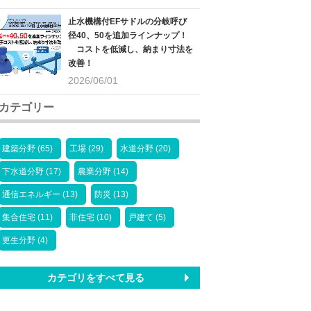
止水機構付EFサドルの分岐呼び
径40、50を追加ラインナップ！
コストを低減し、納まり寸法を
改善！
2026/06/01
カテゴリー
建築分野 (65)
工場 (29)
水道分野 (20)
下水道分野 (17)
農業分野 (14)
通信エネルギー (13)
防災 (13)
集合住宅 (11)
非住宅 (10)
戸建て (5)
更生分野 (4)
カテゴリをすべて見る