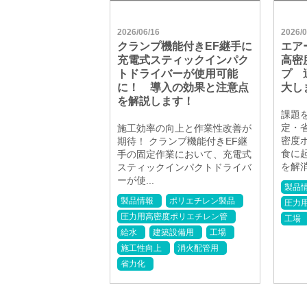
2026/06/16
2026/0
クランプ機能付きEF継手に
エア
充電式スティックインパク
高密
トドライバーが使用可能
プ 
に！ 導入の効果と注意点
大し
を解説します！
課題
定・
施工効率の向上と作業性改善が
密度
期待！ クランプ機能付きEF継
食に
手の固定作業において、充電式
を解消
スティックインパクトドライバ
ーが使...
製品
製品情報
ポリエチレン製品
圧力
圧力用高密度ポリエチレン管
工場
給水
建築設備用
工場
施工性向上
消火配管用
省力化