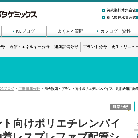
鋳鉄製排水集合管
樹脂製排水集合管
KCブログ
よくある質問
カタログ・資料
分野
通信・エネルギー分野
建築設備分野
プラント分野
更生・リニュ
KCブログ
工場
建築分野
消火設備・プラント向けポリエチレンパイプ、共用給湯用融
建築分野
ント向けポリエチレンパイ
融着レスプレファブ配管シ