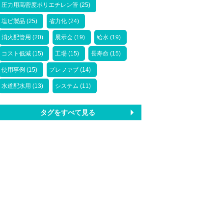
圧力用高密度ポリエチレン管 (25)
塩ビ製品 (25)
省力化 (24)
消火配管用 (20)
展示会 (19)
給水 (19)
コスト低減 (15)
工場 (15)
長寿命 (15)
使用事例 (15)
プレファブ (14)
水道配水用 (13)
システム (11)
タグをすべて見る