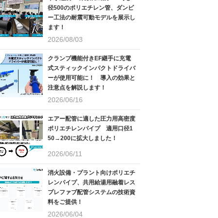
径500のポリエチレン管、ダンビ
ー工法の耐震可動モデルを展示し
ます！
2026/08/03
クランプ機能付きEF継手に充電
式スティックインパクトドライバ
ーが使用可能に！ 導入の効果と
注意点を解説します！
2026/06/16
エアー配管に適した圧力用高密度
ポリエチレンパイプ 適用口径1
50→200に拡大しました！
2026/06/11
消火設備・プラント向けポリエチ
レンパイプ、共用給湯用融着レス
プレファブ配管システムの技術資
料をご提供！
2026/06/04