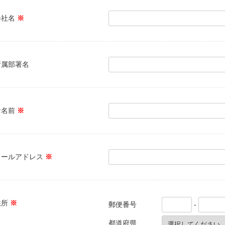
会社名
※
所属部署名
お名前
※
メールアドレス
※
住所
※
郵便番号
-
都道府県