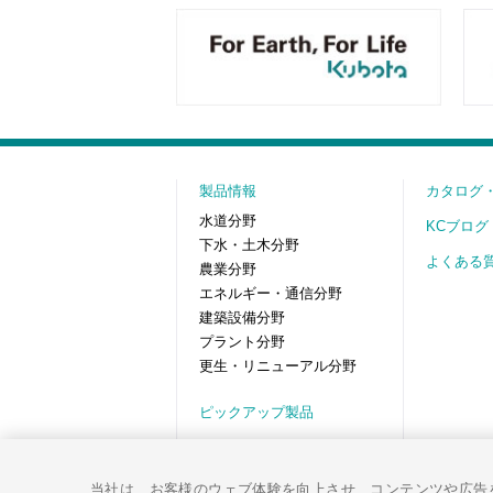
製品情報
カタログ
水道分野
KCブログ
下水・土木分野
よくある
農業分野
エネルギー・通信分野
建築設備分野
プラント分野
更生・リニューアル分野
ピックアップ製品
市場分野から探す
使用場所・用途から探す
当社は、お客様のウェブ体験を向上させ、コンテンツや広告