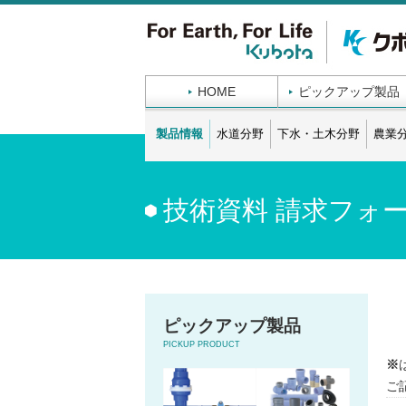
HOME
ピックアップ製品
製品情報
水道分野
下水・土木分野
農業
技術資料 請求フォ
ピックアップ製品
PICKUP PRODUCT
※
ご