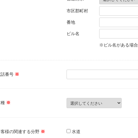
市区郡町村
番地
ビル名
※ビル名がある場合
電話番号
※
業種
※
お客様の関連する分野
※
水道