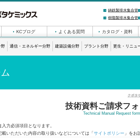
鋳鉄製排水集合管
樹脂製排水集合管
KCブログ
よくある質問
カタログ・資料
分野
通信・エネルギー分野
建築設備分野
プラント分野
更生・リニュ
ーム
クボタ
技術資料ご請求フ
Technical Manual Request for
は入力必須項目となります。
記載いただいた内容の取り扱いなどについては「
サイトポリシー
」をお