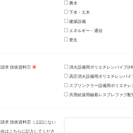
農水
下水・土木
建築設備
エネルギー・通信
更生
ご請求 技術資料①
※
消火設備用ポリエチレンパイプ(HPP
高圧消火設備用ポリエチレンパイプ(
スプリンクラー設備用ポリエチレンパ
共用給湯用融着レスプレファブ配管
ご請求 技術資料②（上記にない
場合はこちらに記入してくださ