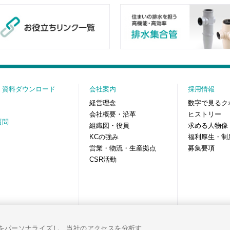
・資料ダウンロード
会社案内
採用情報
経営理念
数字で見るク
会社概要・沿革
ヒストリー
質問
組織図・役員
求める人物像
KCの強み
福利厚生・制
営業・物流・生産拠点
募集要項
CSR活動
をパーソナライズし、当社のアクセスを分析す