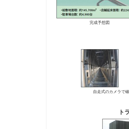
完成予想図
自走式のカメラで
ト