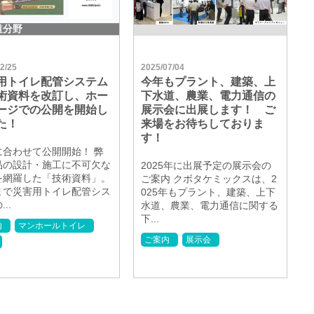
道分野
2/25
2025/07/04
用トイレ配管システム
今年もプラント、建築、上
術資料を改訂し、ホー
下水道、農業、電力通信の
ージでの公開を開始し
展示会に出展します！ ご
た！
来場をお待ちしておりま
す！
に合わせて公開開始！ 弊
品の設計・施工に不可欠な
2025年に出展予定の展示会の
を網羅した「技術資料」。
ご案内 クボタケミックスは、2
まで災害用トイレ配管シス
025年もプラント、建築、上下
..
水道、農業、電力通信に関する
下...
内
マンホールトイレ
ご案内
展示会