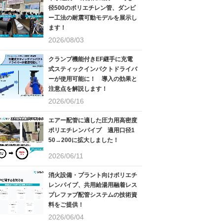
径500のポリエチレン管、ダンビ
ー工法の耐震可動モデルを展示し
ます！
2026/08/03
クランプ機能付きEF継手に充電
式スティックインパクトドライバ
ーが使用可能に！ 導入の効果と
注意点を解説します！
2026/06/16
エアー配管に適した圧力用高密度
ポリエチレンパイプ 適用口径1
50→200に拡大しました！
2026/06/11
消火設備・プラント向けポリエチ
レンパイプ、共用給湯用融着レス
プレファブ配管システムの技術資
料をご提供！
2026/06/04