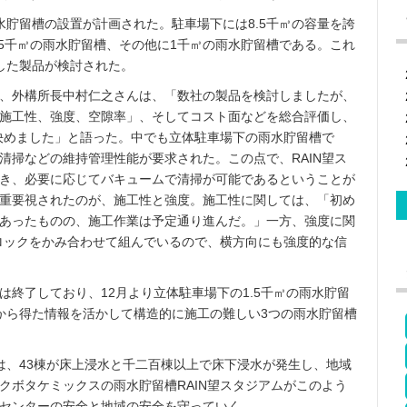
水貯留槽の設置が計画された。駐車場下には8.5千㎥の容量を誇
.5千㎥の雨水貯留槽、その他に1千㎥の雨水貯留槽である。これ
した製品が検討された。
、外構所長中村仁之さんは、「数社の製品を検討しましたが、
施工性、強度、空隙率」、そしてコスト面などを総合評価し、
に決めました」と語った。中でも立体駐車場下の雨水貯留槽で
清掃などの維持管理性能が要求された。この点で、RAIN望ス
き、必要に応じてバキュームで清掃が可能であるということが
重要視されたのが、施工性と強度。施工性に関しては、「初め
あったものの、施工作業は予定通り進んだ。」一方、強度に関
ブロックをかみ合わせて組んでいるので、横方向にも強度的な信
工は終了しており、12月より立体駐車場下の1.5千㎥の雨水貯留
から得た情報を活かして構造的に施工の難しい3つの雨水貯留槽
は、43棟が床上浸水と千二百棟以上で床下浸水が発生し、地域
クボタケミックスの雨水貯留槽RAIN望スタジアムがこのよう
センターの安全と地域の安全を守っていく。