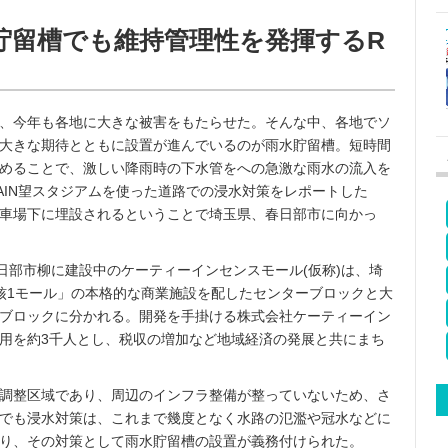
貯留槽でも維持管理性を発揮するR
、今年も各地に大きな被害をもたらせた。そんな中、各地でソ
大きな期待とともに設置が進んでいるのが雨水貯留槽。短時間
めることで、激しい降雨時の下水管をへの急激な雨水の流入を
AIN望スタジアムを使った道路での浸水対策をレポートした
車場下に埋設されるということで埼玉県、春日部市に向かっ
日部市柳に建設中のケーティーインセンスモール(仮称)は、埼
核1モール」の本格的な商業施設を配したセンターブロックと大
ブロックに分かれる。開発を手掛ける株式会社ケーティーイン
用を約3千人とし、税収の増加など地域経済の発展と共にまち
調整区域であり、周辺のインフラ整備が整っていないため、さ
でも浸水対策は、これまで幾度となく水路の氾濫や冠水などに
り、その対策として雨水貯留槽の設置が義務付けられた。