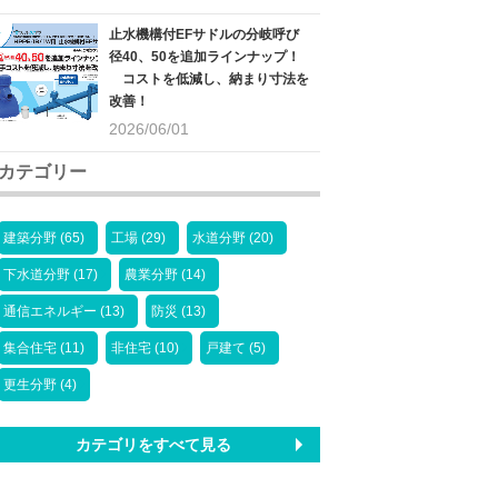
止水機構付EFサドルの分岐呼び
径40、50を追加ラインナップ！
コストを低減し、納まり寸法を
改善！
2026/06/01
カテゴリー
建築分野 (65)
工場 (29)
水道分野 (20)
下水道分野 (17)
農業分野 (14)
通信エネルギー (13)
防災 (13)
集合住宅 (11)
非住宅 (10)
戸建て (5)
更生分野 (4)
カテゴリをすべて見る