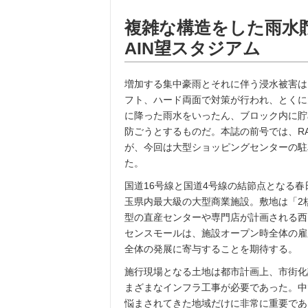
複雑な構造をした雨水
AIN望スタジアム
増加する集中豪雨とそれに伴う浸水被害は
フト、ハード両面で対策が行われ、とくに
に降った雨水をいったん、ブロック内に貯
防ごうとするものだ。本誌の前号では、R
が、今回は大型ショッピングセンターの駐
た。
国道16号線と国道4号線の結節点となる春
玉県内最大級の大型商業施設。敷地は「2
型の直産センターや専門店が計画される西
センスモールは、施設オープン時全体の雇
全体の発展に寄与することを期待する。
施行現場となる土地は都市計画上、市街化
まざまなインフラ工事が必要であった。中
悩まされてきた地域だけに非常に重要であ