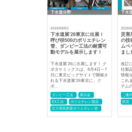
下水道分野
下水
2026/08/03
2026/0
下水道展’26東京に出展！
災害
呼び径500のポリエチレン
の技
管、ダンビー工法の耐震可
ムペ
動モデルを展示します！
まし
下水道展’26に出展します！ ク
改訂
ボタケミックスは、8月4日～7
社製
日に東京ビッグサイトで開催さ
情報
れる下水道展ʼ26東京に、ク
これ
ボ...
テムの.
ダンビー工法
展示会
ご案
EX工法
ポリエチレン製品
防災
圧力用高密度ポリエチレン管