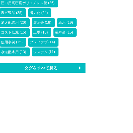
圧力用高密度ポリエチレン管 (25)
塩ビ製品 (25)
省力化 (24)
消火配管用 (20)
展示会 (19)
給水 (19)
コスト低減 (15)
工場 (15)
長寿命 (15)
使用事例 (15)
プレファブ (14)
水道配水用 (13)
システム (11)
タグをすべて見る