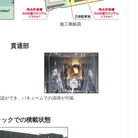
施工概略図
貫通部
確認ができ、バキュームでの清掃が可能。
ラックでの積載状態