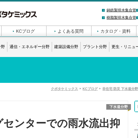
鋳鉄製排水集合管
樹脂製排水集合管
KCブログ
よくある質問
カタログ・資料
分野
通信・エネルギー分野
建築設備分野
プラント分野
更生・リニュ
クボタケミックス
KCブログ
非住宅
防災
下水道分
下水道分野
グセンターでの雨水流出抑