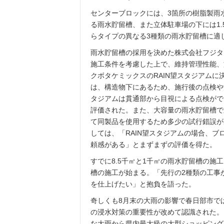
センターブロックには、3箇所の樹脂製雨
る雨水貯留槽、また立体駐車場の下には1
らタイプの異なる3種類の雨水貯留槽に適
雨水貯留槽の採用を決めた株式会社フジタ
施工条件を考慮した上で、維持管理性能、
クボタケミックスのRAIN望スタジアム
は、構造物下にあるため、施行後の点検や
タジアムは貫通部から目視による点検がで
評価された。また、大容量の雨水貯留槽で
て同製品を使用するため多少の試行錯誤が
しては、「RAIN望スタジアムの場合、
頼感がある」とまずまずの評価を得た。
すでに8.5千㎥と1千㎥の雨水貯留槽の施
槽の施工が始まる。「先行の2種類の工事
を仕上げたい」と抱負を語った。
奇しくも8月末の大雨の影響で春日部市で
の浸水対策の重要性が改めて認識された。
な大雨から県内最大級の大型ショッピング