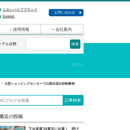
ニホンパイプブランド
お問い合わせ
English
採用情報
会社案内
ーアル分野
BLOG
野
大型ショッピングセンターでの雨水流出抑制事例
最近の投稿
下水道展’26東京に出展！ 呼び