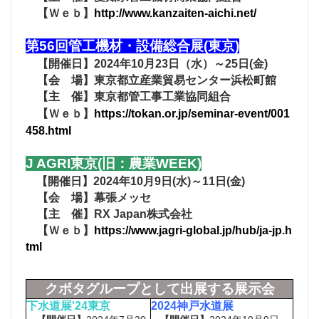
【Ｗｅｂ】
http://www.kanzaiten-aichi.net/
第56回管工機材・設備総合展(東京)
【開催日】
2024年10月23日（水）～25日(金)
【会 場】
東京都立産業貿易センター浜松町館
【主 催】
東京都管工事工業協同組合
【Ｗｅｂ】
https://tokan.or.jp/seminar-event/001
458.html
J AGRI東京(旧：農業WEEK)
【開催日】
2024年10月9日(水)～11日(金)
【会 場】
幕張メッセ
【主 催】
RX Japan株式会社
【Ｗｅｂ】
https://www.jagri-global.jp/hub/ja-jp.h
tml
クボタグループとして出展する展示会
下水道展'24東京
2024神戸水道展