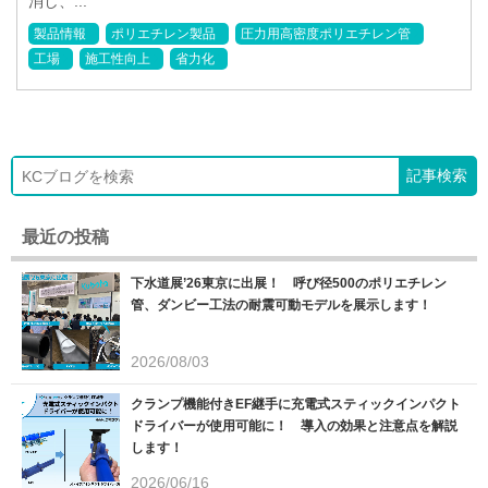
消し、...
製品情報
ポリエチレン製品
圧力用高密度ポリエチレン管
工場
施工性向上
省力化
最近の投稿
下水道展’26東京に出展！ 呼び径500のポリエチレン
管、ダンビー工法の耐震可動モデルを展示します！
2026/08/03
クランプ機能付きEF継手に充電式スティックインパクト
ドライバーが使用可能に！ 導入の効果と注意点を解説
します！
2026/06/16