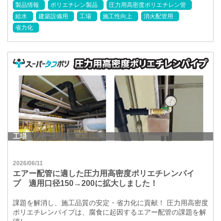
製品情報
ポリエチレン製品
圧力用高密度ポリエチレン管
給水
建築設備用
工場
施工性向上
消火配管用
省力化
工場
2026/06/11
エアー配管に適した圧力用高密度ポリエチレンパイ
プ 適用口径150→200に拡大しました！
課題を解消し、施工品質の安定・省力化に貢献！ 圧力用高密度
ポリエチレンパイプは、腐食に起因するエアー配管の課題を解