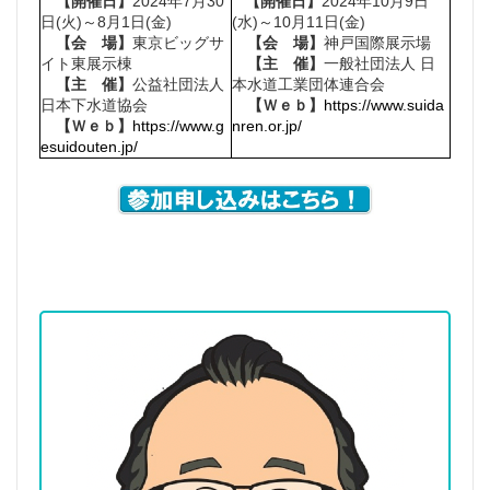
【開催日】
2024年7月30
【開催日】
2024年10月9日
日(火)～8月1日(金)
(水)～10月11日(金)
【会 場】
東京ビッグサ
【会 場】
神戸国際展示場
イト東展示棟
【主 催】
一般社団法人 日
【主 催】
公益社団法人
本水道工業団体連合会
日本下水道協会
【Ｗｅｂ】
https://www.suida
【Ｗｅｂ】
https://www.g
nren.or.jp/
esuidouten.jp/