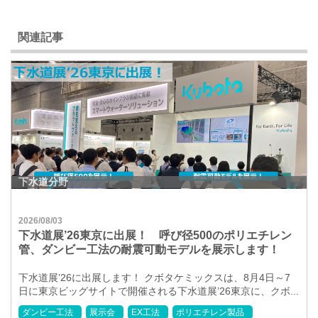
関連記事
下水道分野
2026/08/03
下水道展’26東京に出展！ 呼び径500のポリエチレン
管、ダンビー工法の耐震可動モデルを展示します！
下水道展’26に出展します！ クボタケミックスは、8月4日～7
日に東京ビッグサイトで開催される下水道展ʼ26東京に、クボ...
ダンビー工法
展示会
EX工法
ポリエチレン製品