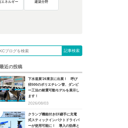
信エネルギー
建築分野
最近の投稿
下水道展’26東京に出展！ 呼び
径500のポリエチレン管、ダンビ
ー工法の耐震可動モデルを展示し
ます！
2026/08/03
クランプ機能付きEF継手に充電
式スティックインパクトドライバ
ーが使用可能に！ 導入の効果と