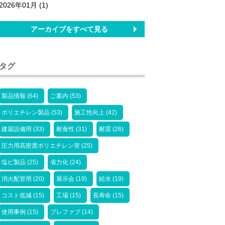
2026年01月 (1)
アーカイブをすべて見る
タグ
製品情報 (64)
ご案内 (53)
ポリエチレン製品 (53)
施工性向上 (42)
建築設備用 (33)
耐食性 (31)
耐震 (26)
圧力用高密度ポリエチレン管 (25)
塩ビ製品 (25)
省力化 (24)
消火配管用 (20)
展示会 (19)
給水 (19)
コスト低減 (15)
工場 (15)
長寿命 (15)
使用事例 (15)
プレファブ (14)