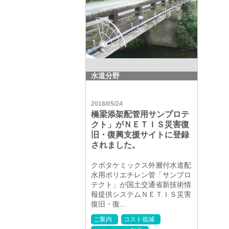
水道分野
2018/05/24
橋梁添架配管用サンプロテ
クト」がＮＥＴＩＳ災害復
旧・復興支援サイトに登録
されました。
クボタケミックス外層付水道配
水用ポリエチレン管「サンプロ
テクト」が国土交通省新技術情
報提供システムＮＥＴＩＳ災害
復旧・復...
ご案内
コスト低減