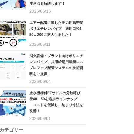
注意点を解説します！
2026/06/16
エアー配管に適した圧力用高密度
ポリエチレンパイプ 適用口径1
50→200に拡大しました！
2026/06/11
消火設備・プラント向けポリエチ
レンパイプ、共用給湯用融着レス
プレファブ配管システムの技術資
料をご提供！
2026/06/04
止水機構付EFサドルの分岐呼び
径40、50を追加ラインナップ！
コストを低減し、納まり寸法を
改善！
2026/06/01
カテゴリー