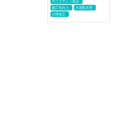
ポリエチレン製品
施工性向上
水道配水用
法律改正