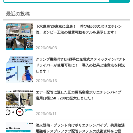
最近の投稿
下水道展’26東京に出展！ 呼び径500のポリエチレン
管、ダンビー工法の耐震可動モデルを展示します！
2026/08/03
クランプ機能付きEF継手に充電式スティックインパクト
ドライバーが使用可能に！ 導入の効果と注意点を解説
します！
2026/06/16
エアー配管に適した圧力用高密度ポリエチレンパイプ
適用口径150→200に拡大しました！
2026/06/11
消火設備・プラント向けポリエチレンパイプ、共用給湯
用融着レスプレファブ配管システムの技術資料をご提