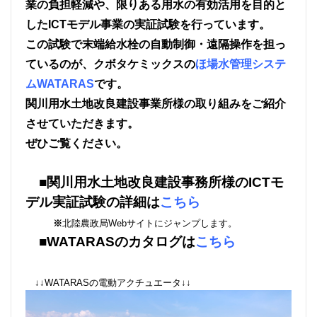
業の負担軽減や、限りある用水の有効活用を目的と
したICTモデル事業の実証試験を行っています。
この試験で末端給水栓の自動制御・遠隔操作を担っ
ているのが、
クボタケミックスの
ほ場水管理システ
ムWATARAS
です。
関川用水土地改良建設事業所様
の取り組みをご紹介
させていただきます。
ぜひご覧ください。
■関川用水土地改良建設事務所様のICTモ
デル実証試験の詳細は
こちら
※
北陸農政局Webサイトにジャンプします。
■WATARASのカタログは
こちら
↓↓WATARASの電動アクチュエータ↓↓