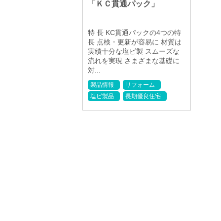
「ＫＣ貫通パック」
特 長 KC貫通パックの4つの特
長 点検・更新が容易に 材質は
実績十分な塩ビ製 スムーズな
流れを実現 さまざまな基礎に
対...
製品情報
リフォーム
塩ビ製品
長期優良住宅