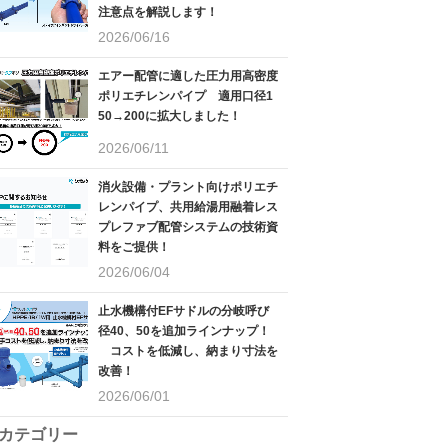
注意点を解説します！
2026/06/16
エアー配管に適した圧力用高密度
ポリエチレンパイプ 適用口径1
50→200に拡大しました！
2026/06/11
消火設備・プラント向けポリエチ
レンパイプ、共用給湯用融着レス
プレファブ配管システムの技術資
料をご提供！
2026/06/04
止水機構付EFサドルの分岐呼び
径40、50を追加ラインナップ！
コストを低減し、納まり寸法を
改善！
2026/06/01
カテゴリー