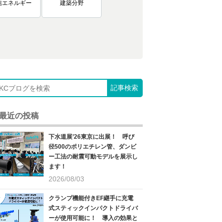
信エネルギー
建築分野
最近の投稿
下水道展’26東京に出展！ 呼び
径500のポリエチレン管、ダンビ
ー工法の耐震可動モデルを展示し
ます！
2026/08/03
クランプ機能付きEF継手に充電
式スティックインパクトドライバ
ーが使用可能に！ 導入の効果と