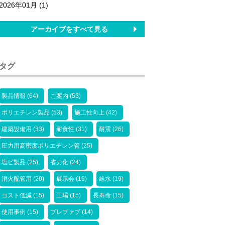
2026年01月 (1)
アーカイブをすべて見る
タグ
製品情報 (64)
ご案内 (53)
ポリエチレン製品 (53)
施工性向上 (42)
建築設備用 (33)
耐食性 (31)
耐震 (26)
圧力用高密度ポリエチレン管 (25)
塩ビ製品 (25)
省力化 (24)
消火配管用 (20)
展示会 (19)
給水 (19)
コスト低減 (15)
工場 (15)
長寿命 (15)
使用事例 (15)
プレファブ (14)