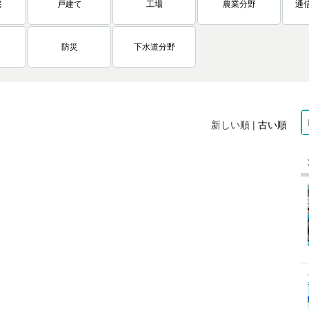
宅
戸建て
工場
農業分野
通
防災
下水道分野
新しい順 |
古い順