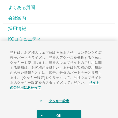
よくある質問
会社案内
採用情報
KCコミュニティ
広報誌PAL
当社は、お客様のウェブ体験を向上させ、コンテンツや広
告をパーソナライズし、当社のアクセスを分析するために
お知らせ一覧
クッキーを使用します。弊社のウェブサイトのご利用に関
する情報は、お客様が提供した、またはお客様の使用履歴
お問い合わせ
から得た情報とともに、広告、分析のパートナーと共有し
ます。 [クッキー設定]をクリックして、当社ウェブサイト
上のクッキー設定をカスタマイズしてください。
サイト
のご利用にあたって
サイトポリシー
ソーシャルメディアポリシー
個人情報保護方針
クッキー設定
サイトマップ
OK