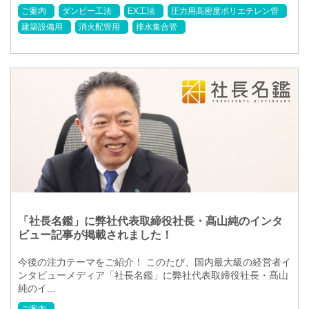
ご案内
ダンビー工法
EX工法
圧力用高密度ポリエチレン管
建築設備用
消火配管用
排水集合管
「社長名鑑」に弊社代表取締役社長・髙山純のインタ
ビュー記事が掲載されました！
今後の注力テーマをご紹介！ このたび、国内最大級の経営者イ
ンタビューメディア「社長名鑑」に弊社代表取締役社長・髙山
純のイ...