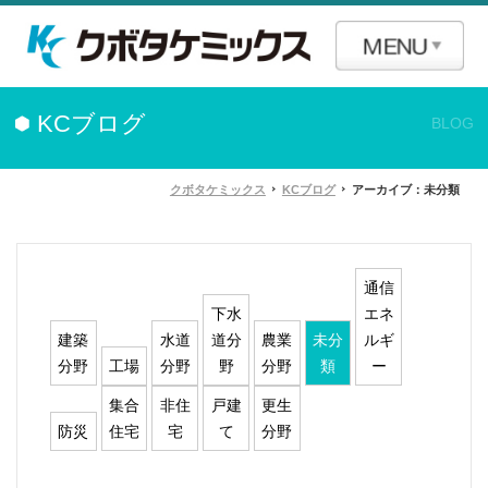
KCブログ
BLOG
クボタケミックス
KCブログ
アーカイブ：未分類
通信
下水
エネ
建築
水道
道分
農業
未分
ルギ
分野
工場
分野
野
分野
類
ー
集合
非住
戸建
更生
防災
住宅
宅
て
分野