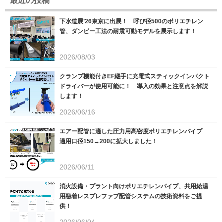
最近の投稿
下水道展’26東京に出展！ 呼び径500のポリエチレン
管、ダンビー工法の耐震可動モデルを展示します！
2026/08/03
クランプ機能付きEF継手に充電式スティックインパクト
ドライバーが使用可能に！ 導入の効果と注意点を解説
します！
2026/06/16
エアー配管に適した圧力用高密度ポリエチレンパイプ
適用口径150→200に拡大しました！
2026/06/11
消火設備・プラント向けポリエチレンパイプ、共用給湯
用融着レスプレファブ配管システムの技術資料をご提
供！